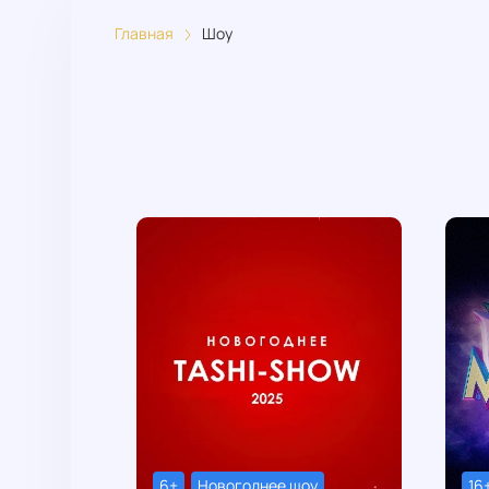
Главная
Шоу
6+
Новогоднее шоу
16