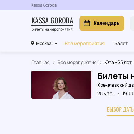
Kassa Goroda
KASSA GORODA
Календарь
Билеты на мероприятия
Все мероприятия
Балет
Москва
Главная
Все мероприятия
Юта «25 лет н
Билеты н
Кремлевский д
25 мар.
19:0
ВЫБОР ДАТЫ