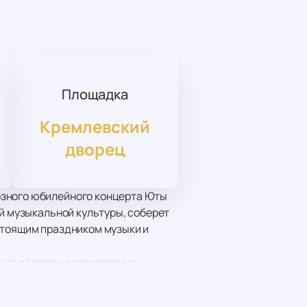
Площадка
Кремлевский
дворец
озного юбилейного концерта Юты
ой музыкальной культуры, соберет
стоящим праздником музыки и
дна из главных концертных
мероприятие здесь поистине
и большого симфонического