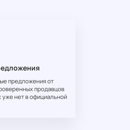
«Хмель и солод», «Жили-были»,
офильмах и даже в самых
о не знает границ и объединяет
рансляция мероприятия
бытием. Не упустите возможность
с.
ежды и поддержки для миллионов
й обещает быть наполненным
редложения
ые предложения от
проверенных продавцов
х уже нет в официальной