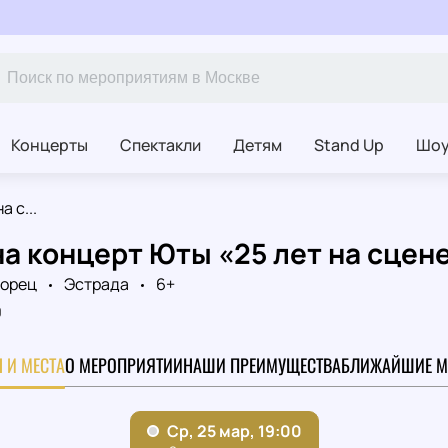
Концерты
Спектакли
Детям
Stand Up
Шо
а с...
а концерт Юты «25 лет на сцен
ворец
Эстрада
6+
0
 И МЕСТА
О МЕРОПРИЯТИИ
НАШИ ПРЕИМУЩЕСТВА
БЛИЖАЙШИЕ М