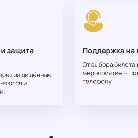
 и защита
Поддержка на 
От выбора билета 
мероприятие — под
через защищённые
телефону.
аняются и
и.