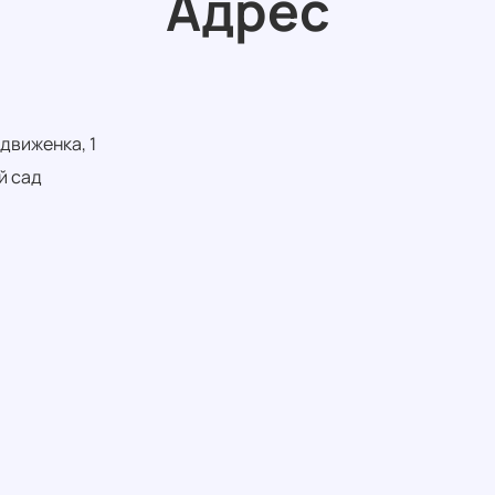
Адрес
движенка, 1
й сад