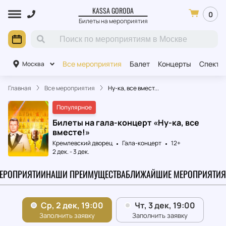
KASSA GORODA
0
Билеты на мероприятия
Все мероприятия
Балет
Концерты
Спекта
Москва
Главная
Все мероприятия
Ну-ка, все вмест...
Популярное
Билеты на гала-концерт «Ну-ка, все
вместе!»
Кремлевский дворец
Гала-концерт
12+
2 дек.
-
3 дек.
МЕРОПРИЯТИИ
НАШИ ПРЕИМУЩЕСТВА
БЛИЖАЙШИЕ МЕРОПРИЯТИЯ