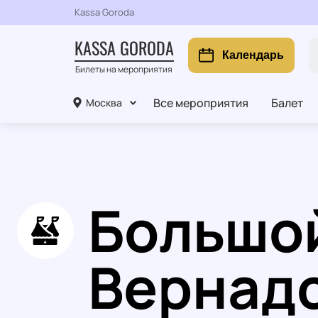
Kassa Goroda
KASSA GORODA
Календарь
Билеты на мероприятия
Все мероприятия
Балет
Москва
Большой
Вернад