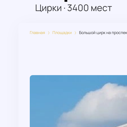
Цирки
·
3400
мест
Главная
Площадки
Большой цирк на проспе