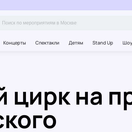
Концерты
Спектакли
Детям
Stand Up
Шо
 цирк на п
ского